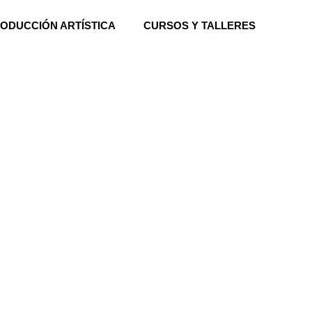
ODUCCIÓN ARTÍSTICA
CURSOS Y TALLERES
Buscar
Buscar
Recent Posts
Hello world!
Recent Comments
A WordPress Commenter
en
Hello world!