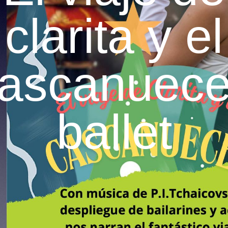
clarita y el
ascanuec
ballet