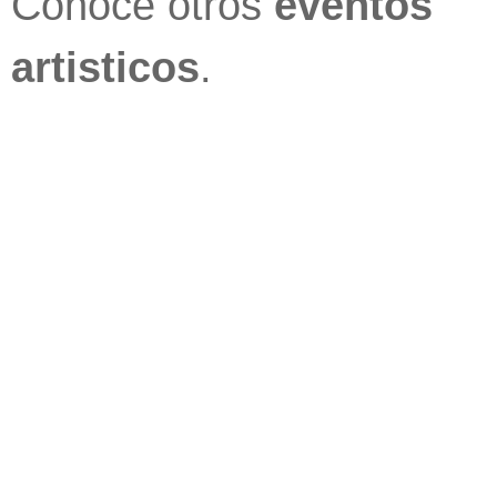
Conoce otros
eventos
artisticos
.